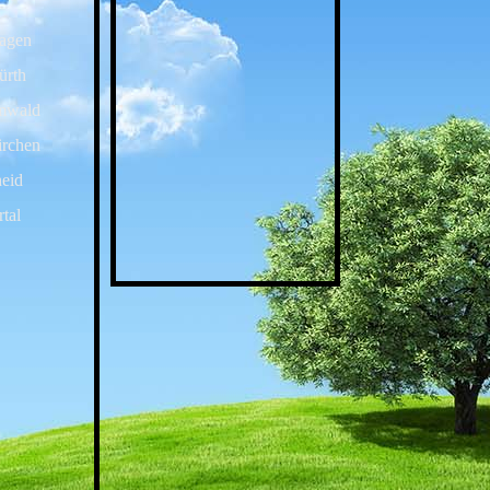
agen
ürth
mwald
irchen
eid
tal