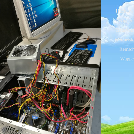
:
Hückesw
Wipperf
Radevor
Wermelsk
Remsch
Wupper