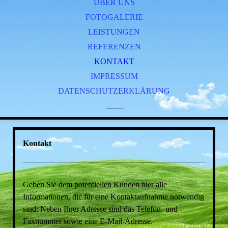
ÜBER UNS
FOTOGALERIE
LEISTUNGEN
REFERENZEN
KONTAKT
IMPRESSUM
DATENSCHUTZERKLÄRUNG
---------
Kontakt
Geben Sie dem potentiellen Kunden hier alle
Informationen, die für eine Kontaktaufnahme notwendig
sind: Neben Ihrer Adresse sind das Telefon- und
Faxnummer sowie eine E-Mail-Adresse.