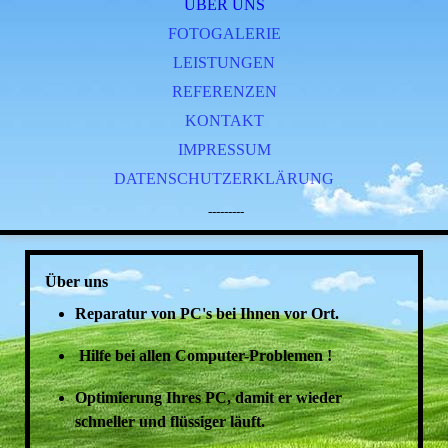
ÜBER UNS
FOTOGALERIE
LEISTUNGEN
REFERENZEN
KONTAKT
IMPRESSUM
DATENSCHUTZERKLÄRUNG
---------
Über uns
Reparatur von PC's bei Ihnen vor Ort.
Hilfe bei allen Computer-Problemen !
Optimierung Ihres PC, damit er wieder
schneller und flüssiger läuft.